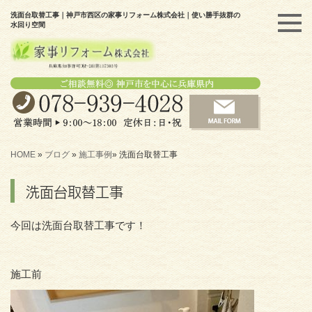
洗面台取替工事｜神戸市西区の家事リフォーム株式会社｜使い勝手抜群の
水回り空間
HOME
»
ブログ
»
施工事例
»
洗面台取替工事
洗面台取替工事
今回は洗面台取替工事です！
施工前