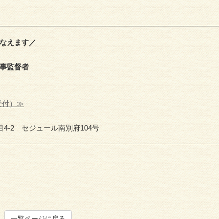
なえます／
事監督者
受付）≫
目4-2 セジュール南別府104号
一覧ページに戻る