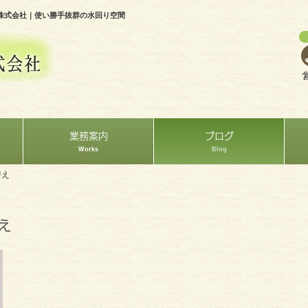
株式会社｜使い勝手抜群の水回り空間
業務案内
ブログ
Works
Blog
替え
え